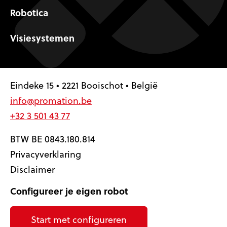
Robotica
Visiesystemen
Eindeke 15 • 2221 Booischot • België
info@promation.be
+32 3 501 43 77
BTW BE 0843.180.814
Privacyverklaring
Disclaimer
Configureer je eigen robot
Start met configureren