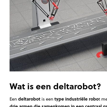
Wat is een deltarobot?
deltarobot
type industriële robo
Een
is een
t me
drie armen die samenkomen in een centraal g