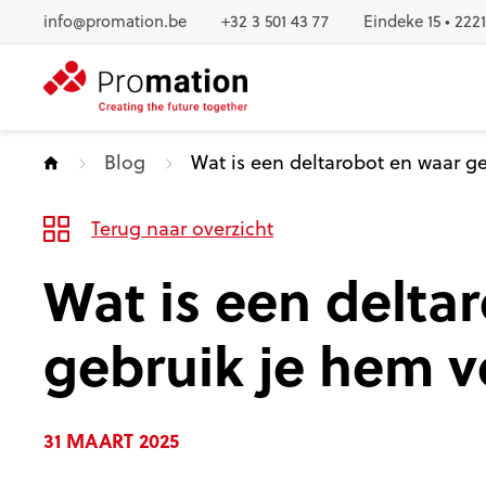
Naar inhoud
info@promation.be
+32 3 501 43 77
Eindeke 15 • 222
Blog
Wat is een deltarobot en waar g
Terug naar overzicht
Wat is een delta
gebruik je hem 
31 MAART 2025