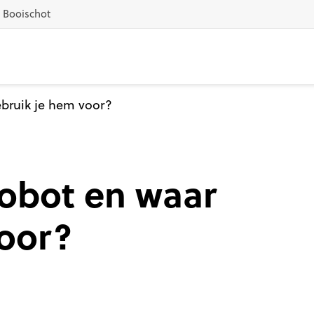
1 Booischot
ebruik je hem voor?
robot en waar
voor?