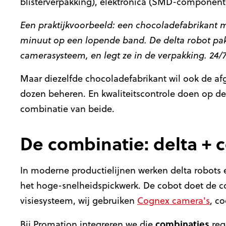
blisterverpakking), elektronica (SMD-component
Een praktijkvoorbeeld: een chocoladefabrikant m
minuut op een lopende band. De delta robot pakt 
camerasysteem, en legt ze in de verpakking. 24/7
Maar diezelfde chocoladefabrikant wil ook de af
dozen beheren. En kwaliteitscontrole doen op de
combinatie van beide.
De combinatie: delta + 
In moderne productielijnen werken delta robots 
het hoge-snelheidspickwerk. De cobot doet de 
visiesysteem, wij gebruiken
Cognex camera's
, c
combinaties
Bij Promation integreren we die
reg