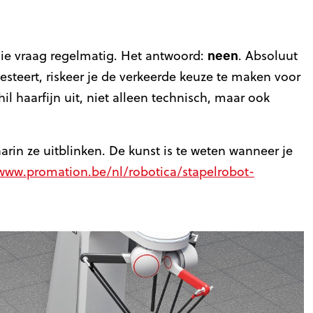
neen
die vraag regelmatig. Het antwoord:
. Absoluut
nvesteert, riskeer je de verkeerde keuze te maken voor
chil haarfijn uit, niet alleen technisch, maar ook
in ze uitblinken. De kunst is te weten wanneer je
/www.promation.be/nl/robotica/stapelrobot-