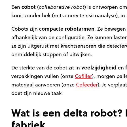
cobot
Een
(
collaborative robot
) is ontworpen om
kooi, zonder hek (mits correcte risicoanalyse), in
compacte
robotarmen
Cobots zijn
. Ze bewegen
afhankelijk van de configuratie. Ze kunnen lasten
ze zijn uitgerust met krachtsensoren die detect
onmiddellijk stoppen of uitwijken.
veelzijdigheid
De sterkte van de cobot zit in
en
verpakkingen vullen (onze
Cofiller
), morgen pall
materiaal aanvoeren (onze
Cofeeder
). Je verpla
doet zijn nieuwe taak.
Wat is een delta robot? 
fabriek