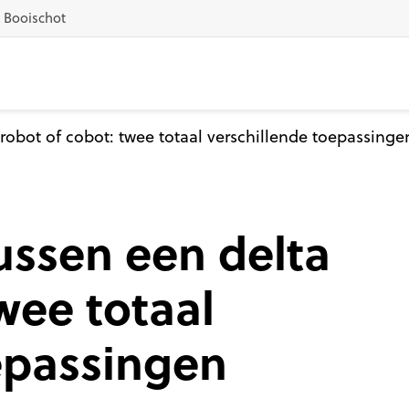
1 Booischot
 robot of cobot: twee totaal verschillende toepassinge
tussen een delta
wee totaal
epassingen