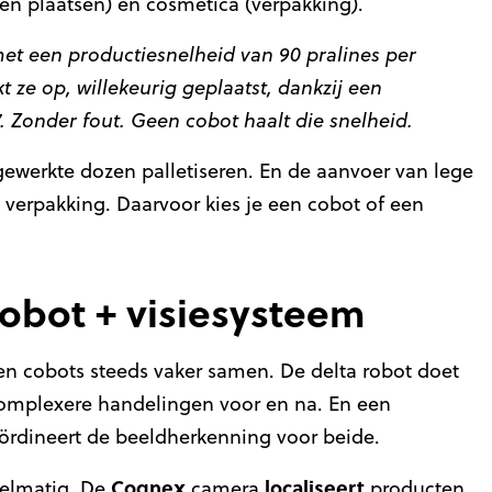
en plaatsen) en cosmetica (verpakking).
et een productiesnelheid van 90 pralines per
ze op, willekeurig geplaatst, dankzij een
. Zonder fout. Geen cobot haalt die snelheid.
gewerkte dozen palletiseren. En de aanvoer van lege
 verpakking. Daarvoor kies je een cobot of een
cobot + visiesysteem
en cobots steeds vaker samen. De delta robot doet
complexere handelingen voor en na. En een
oördineert de beeldherkenning voor beide.
Cognex
localiseert
elmatig. De
camera
producten