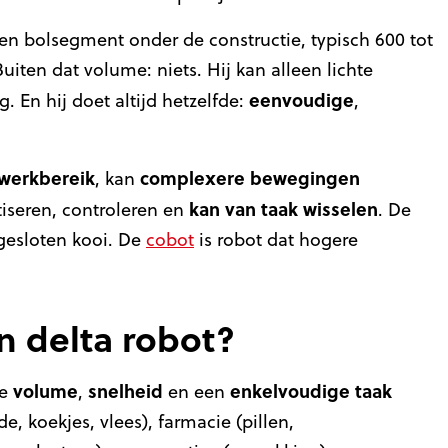
en bolsegment onder de constructie, typisch 600 tot
iten dat volume: niets. Hij kan alleen lichte
eenvoudige
. En hij doet altijd hetzelfde:
,
werkbereik
complexere
bewegingen
, kan
kan van taak wisselen
etiseren, controleren en
. De
fgesloten kooi. De
cobot
is robot dat hogere
n delta robot?
volume
snelheid
enkelvoudige
taak
je
,
en een
e, koekjes, vlees), farmacie (pillen,