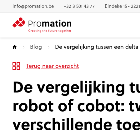
Naar inhoud
info@promation.be
+32 3 501 43 77
Eindeke 15 • 222
Blog
De vergelijking tussen een delta
Terug naar overzicht
De vergelijking 
robot of cobot: t
verschillende to