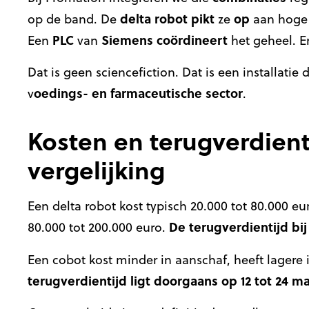
delta
robot
pikt
op
op de band. De
ze
aan hoge s
PLC
Siemens
coördineert
Een
van
het geheel. E
Dat is geen sciencefiction. Dat is een installati
oedings- en farmaceutische sector
v
.
Kosten en terugverdienti
vergelijking
Een delta robot kost typisch 20.000 tot 80.000 eu
De terugverdientijd bij
80.000 tot 200.000 euro.
Een cobot kost minder in aanschaf, heeft lagere
terugverdientijd ligt doorgaans op 12 tot 24 