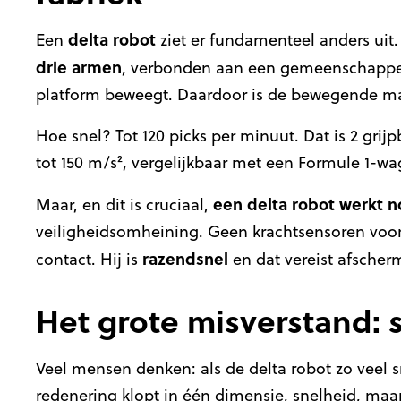
delta robot
Een
ziet er fundamenteel anders uit.
drie
armen
, verbonden aan een gemeenschappelij
platform beweegt. Daardoor is de bewegende ma
Hoe snel? Tot 120 picks per minuut. Dat is 2 gri
tot 150 m/s², vergelijkbaar met een Formule 1-wa
een delta robot werkt n
Maar, en dit is cruciaal,
veiligheidsomheining. Geen krachtsensoren voor
razendsnel
contact. Hij is
en dat vereist afscher
Het grote misverstand: sn
Veel mensen denken: als de delta robot zo veel s
redenering klopt in één dimensie, snelheid, maar 