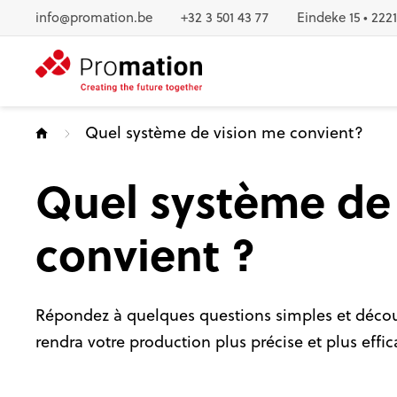
Au contenu
info@promation.be
+32 3 501 43 77
Eindeke 15 • 222
Quel système de vision me convient?
Quel système de
convient ?
Répondez à quelques questions simples et déco
rendra votre production plus précise et plus effic