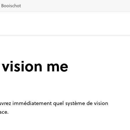
1 Booischot
 vision me
uvrez immédiatement quel système de vision
ace.